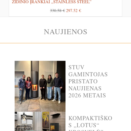
ŽIDINIO ĮRANKIAI „STAINLESS STEEL”
330.58
€
297.52
€
NAUJIENOS
STUV
GAMINTOJAS
PRISTATO
NAUJIENAS
2026 METAIS
KOMPAKTIŠKO
S „LOTUS“