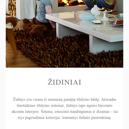
ŽIDINIAI
Židinys yra vienas iš seniausių patalpų šildymo būdų. Atsiradus
šiuolaikinei šildymo sistemai, židinys tapo ugnies buveinės
akcentu interjere. Šiluma, emocinis naudingumas ir dizainas – tai
trys pagrindiniai kriterijai, lemiantys židinio pasirinkimą.