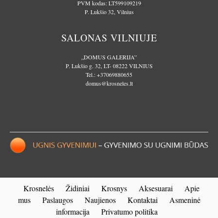
PVM kodas: LT599109219
P. Lukšio 32, Vilnius
SALONAS VILNIUJE
„DOMUS GALERIJA”
P. Lukšio g. 32, LT- 08222 VILNIUS
Tel.:
+37069880655
domus@krosneles.lt
Krosnelės
Židiniai
Krosnys
Aksesuarai
Apie
mus
Paslaugos
Naujienos
Kontaktai
Asmeninė
informacija
Privatumo politika