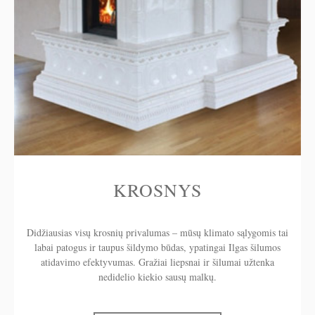
KROSNYS
Didžiausias visų krosnių privalumas – mūsų klimato sąlygomis tai
labai patogus ir taupus šildymo būdas, ypatingai Ilgas šilumos
atidavimo efektyvumas. Gražiai liepsnai ir šilumai užtenka
nedidelio kiekio sausų malkų.