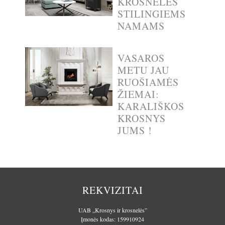
KROSNELĖS
STILINGIEMS
NAMAMS
VASAROS
METU JAU
RUOŠIAMĖS
ŽIEMAI:
KARALIŠKOS
KROSNYS
JUMS !
REKVIZITAI
UAB „Krosnys ir krosnelės”
Įmonės kodas: 159910924