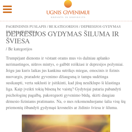
PAGRINDINIS PUSLAPIS
/
BE KATEGORIJOS
/
DEPRESIJOS GYDYMAS
DEPRESIJOS GYDYMAS ŠILUMA IR
ŠILUMA IR ŠVIESA
ŠVIESA
/
Be kategorijos
Trumpėjant dienoms ir vėstant orams mus vis dažniau aplanko
nerimastingos, niūros mintys, o galbūt reiškiasi ir depresijos požymiai.
Jeigu jau kuris laikas jus kankina sutrikęs miegas, emocinis ir fizinis
nuovargis, praradote gyvenimo džiaugsmą ir tampa sudėtinga
susikaupti, verta suklusti ir įsitikinti, kad jūsų neužklupo ši klastinga
liga. Kaip įveikti tokią būseną be vaistų? Gydytojai pataria pabandyti
psichologinę pagalbą, pakoreguoti gyvenimo būdą, skirti daugiau
dėmesio fiziniams pratimams. Na, o mes rekomenduojame šalia visų šių
priemonių išbandyti gydymąsi krosnelės ar židinio šviesa ir šiluma.