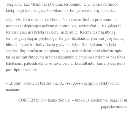
Teigiama, kad vitaminas D didina serotonino, t. y. laimės hormono
kiekį, taigi kuo daugiau šio vitamino, tuo geresnė mūsų nuotaika.
Jeigu vis dėlto matote, kad išbandėte visas natūralias priemones, o
nerimas ir depresijos požymiai nesitraukia, atvirkščiai – tik gilėja ir
tęsiasi ilgiau nei keletą savaičių, nedelskite. Kreipkitės pagalbos į
šeimos gydytoją ar psichologą. Jie gali tiksliausiai įvertinti jūsų esamą
būseną ir paskirti individualų gydymą. Jeigu šiuo laikotarpiu kyla
savižudiškų minčių ar net planų, nieko nelaukdami pasikalbėkite apie
tai su artimu žmogumi arba paskambinkite emocinės paramos pagalbos
telefonais, pabendraukite su savanoriu ar konsultantu, kurie padės jums
pasirūpinti savimi.
«
„Lotus“ krosnelės bei židiniai A, A+, A++ energinio efektyvumo
namams
CORTEN plieno lauko židiniai – unikalūs sprendimai pagal Jūsų
pageidavimus
»