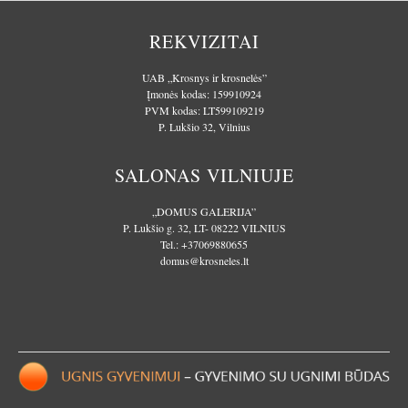
REKVIZITAI
UAB „Krosnys ir krosnelės”
Įmonės kodas: 159910924
PVM kodas: LT599109219
P. Lukšio 32, Vilnius
SALONAS VILNIUJE
„DOMUS GALERIJA”
P. Lukšio g. 32, LT- 08222 VILNIUS
Tel.:
+37069880655
domus@krosneles.lt