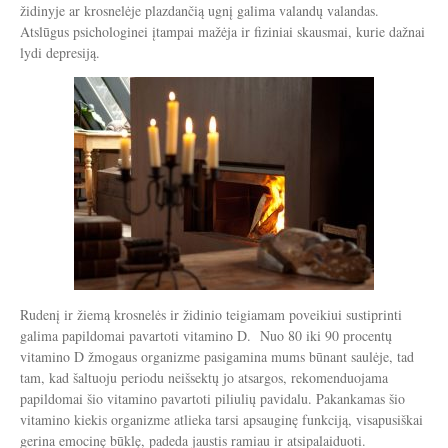
židinyje ar krosnelėje plazdančią ugnį galima valandų valandas.
Atslūgus psichologinei įtampai mažėja ir fiziniai skausmai, kurie dažnai
lydi depresiją.
Rudenį ir žiemą krosnelės ir židinio teigiamam poveikiui sustiprinti
galima papildomai pavartoti vitamino D. Nuo 80 iki 90 procentų
vitamino D žmogaus organizme pasigamina mums būnant saulėje, tad
tam, kad šaltuoju periodu neišsektų jo atsargos, rekomenduojama
papildomai šio vitamino pavartoti piliulių pavidalu. Pakankamas šio
vitamino kiekis organizme atlieka tarsi apsauginę funkciją, visapusiškai
gerina emocinę būklę, padeda jaustis ramiau ir atsipalaiduoti.