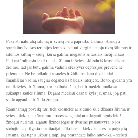
Pakeisti natūralią šilumą ir šviesą nėra paprasta. Galima išbandyti
specialias šviesos terapijos lempas, bet tai vargiai atstoja tikrą šilumos ir
šilumos šaltinį – saulę, kuria galime mėgautis šiltaisiais metų laikais.
Pati natūraliausia ir tikriausia šiluma ir šviesa sklinda iš krosnelės ar
židinio, tad jas būtų galima vadinti efektyvia depresijos prevencine
priemone. Ne be reikalo krosneles ir židinius danų dizaineriai
šmaikščiai vadina saugiai degančiais baldais interjere. Be to, gydanti yra
ne tik šviesa ir šiluma, kuri sklinda iš jų, bet ir medžio malkose
sukaupta saulės šiluma. Degant medžiui dažnai kyla jausmas, jog pati
saulė apgaubia ir šildo žmogų.
Raminamąjį poveikį turi tiek krosnelės ar židinio skleidžiama šiluma ir
šviesa, tiek pats kūrenimo procesas. Ugniakure deganti ugnis leidžia
žmogui nurimti, atgauti fizines jėgas ir dvasinę pusiausvyrą, o jos
stebėjimas prilygsta meditacijai. Tikriausiai kiekvienas esate patyrę tą
jausmą, kai ugnis užburia taip, jog prarandate laiko nuovoką – stebėti