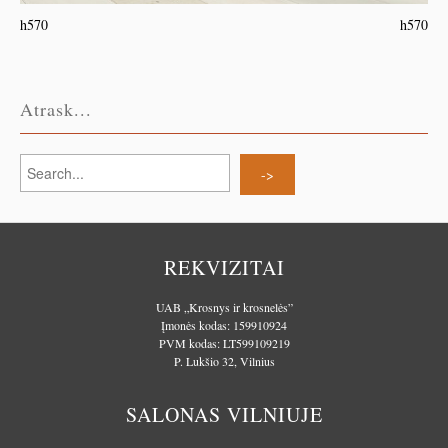
h570
h570
Atrask...
REKVIZITAI
UAB „Krosnys ir krosnelės”
Įmonės kodas: 159910924
PVM kodas: LT599109219
P. Lukšio 32, Vilnius
SALONAS VILNIUJE