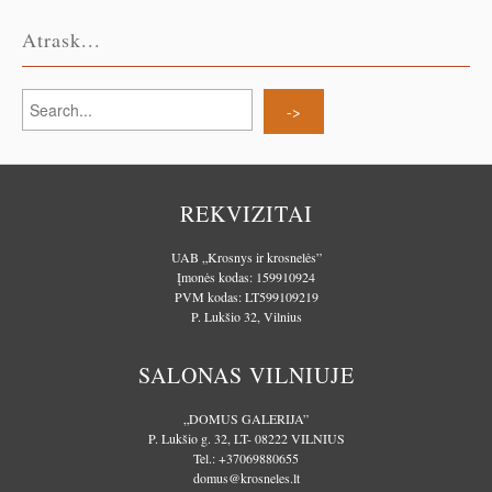
Atrask...
REKVIZITAI
UAB „Krosnys ir krosnelės”
Įmonės kodas: 159910924
PVM kodas: LT599109219
P. Lukšio 32, Vilnius
SALONAS VILNIUJE
„DOMUS GALERIJA”
P. Lukšio g. 32, LT- 08222 VILNIUS
Tel.:
+37069880655
domus@krosneles.lt