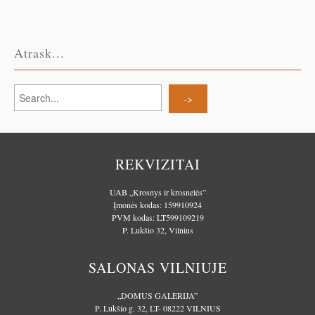
Atrask...
REKVIZITAI
UAB „Krosnys ir krosnelės”
Įmonės kodas: 159910924
PVM kodas: LT599109219
P. Lukšio 32, Vilnius
SALONAS VILNIUJE
„DOMUS GALERIJA”
P. Lukšio g. 32, LT- 08222 VILNIUS