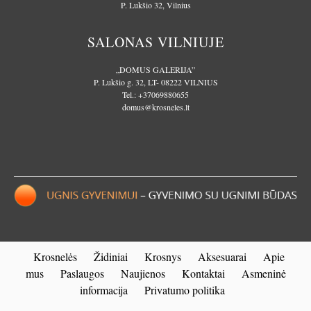
P. Lukšio 32, Vilnius
SALONAS VILNIUJE
„DOMUS GALERIJA”
P. Lukšio g. 32, LT- 08222 VILNIUS
Tel.:
+37069880655
domus@krosneles.lt
Krosnelės
Židiniai
Krosnys
Aksesuarai
Apie
mus
Paslaugos
Naujienos
Kontaktai
Asmeninė
informacija
Privatumo politika