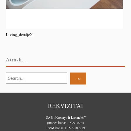
Living_detalje21
Atrask...
REKVIZITAI
UAB „Krosnys ir krosnelės”
Įmonės kodas: 159910924
PVM kodas: LT599109219