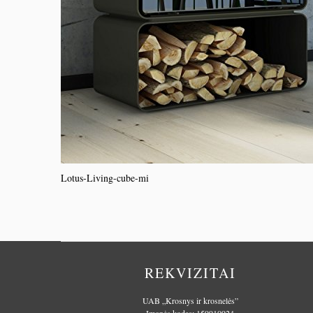
Lotus-Living-cube-mi
REKVIZITAI
UAB „Krosnys ir krosnelės”