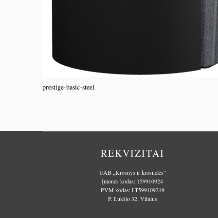
prestige-basic-steel
REKVIZITAI
UAB „Krosnys ir krosnelės”
Įmonės kodas: 159910924
PVM kodas: LT599109219
P. Lukšio 32, Vilnius