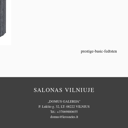
prestige-basic-fedtsten
SALONAS VILNIUJE
„DOMUS GALERIJA”
P. Lukšio g. 32, LT- 08222 VILNIUS
Tel.:
+37069880655
domus@krosneles.lt