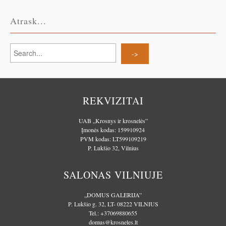
Atrask...
REKVIZITAI
UAB „Krosnys ir krosnelės”
Įmonės kodas: 159910924
PVM kodas: LT599109219
P. Lukšio 32, Vilnius
SALONAS VILNIUJE
„DOMUS GALERIJA”
P. Lukšio g. 32, LT- 08222 VILNIUS
Tel.:
+37069880655
domus@krosneles.lt