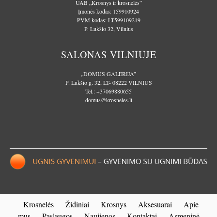
UAB „Krosnys ir krosnelės”
Įmonės kodas: 159910924
PVM kodas: LT599109219
P. Lukšio 32, Vilnius
SALONAS VILNIUJE
„DOMUS GALERIJA”
P. Lukšio g. 32, LT- 08222 VILNIUS
Tel.:
+37069880655
domus@krosneles.lt
Krosnelės
Židiniai
Krosnys
Aksesuarai
Apie
mus
Paslaugos
Naujienos
Kontaktai
Asmeninė