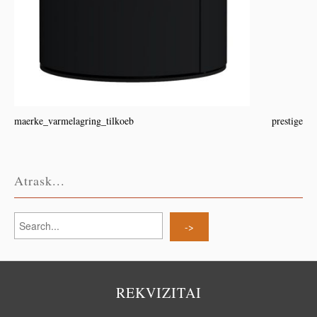
maerke_varmelagring_tilkoeb
prestige
Atrask...
REKVIZITAI