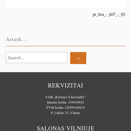
pr_lira_-_k07_-_02
Atrask...
REKVIZITAI
UAB „Krosnys ir krosnelės”
Įmonės kodas: 159910924
PVM kodas: LT599109219
P. Lukšio 32, Vilnius
SALONAS VILNIUJE