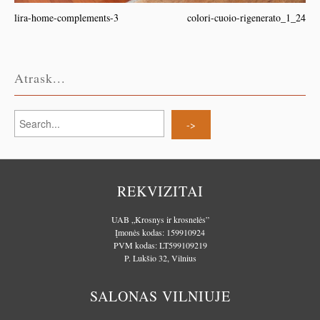
lira-home-complements-3
colori-cuoio-rigenerato_1_24
Atrask...
REKVIZITAI
UAB „Krosnys ir krosnelės”
Įmonės kodas: 159910924
PVM kodas: LT599109219
P. Lukšio 32, Vilnius
SALONAS VILNIUJE