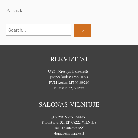
Atrask...
REKVIZITAI
UAB „Krosnys ir krosnelės”
Įmonės kodas: 159910924
PVM kodas: LT599109219
P. Lukšio 32, Vilnius
SALONAS VILNIUJE
„DOMUS GALERIJA”
P. Lukšio g. 32, LT- 08222 VILNIUS
Tel.:
+37069880655
domus@krosneles.lt