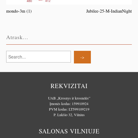
mondo-3m (1)
Jubilee-25-M-IndianNight
Atrask...
REKVIZITAI
UAB „Krosnys ir krosnelės”
Įmonės kodas: 159910924
PVM kodas: LT599109219
P. Lukšio 32, Vilnius
SALONAS VILNIUJE