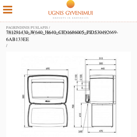
PAGRINDINIS PUSLAPIS
/
781291430_W640_H640_CID1686005_PID530492669-
781291430_W640_H640_CID1686005_PID530492669-6AB133EE
6AB133EE
/