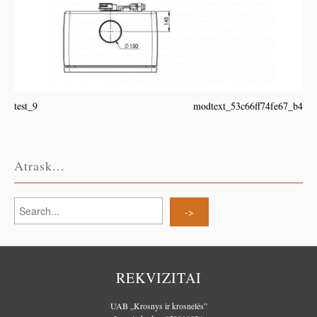
test_9
modtext_53c66ff74fe67_b4
Atrask...
REKVIZITAI
UAB „Krosnys ir krosnelės”