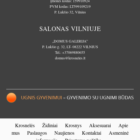
Įmonės kodas: 159910924
PVM kodas: LT599109219
P. Lukšio 32, Vilnius
SALONAS VILNIUJE
„DOMUS GALERIJA”
P. Lukšio g. 32, LT- 08222 VILNIUS
Tel.:
+37069880655
domus@krosneles.lt
Krosnelės
Židiniai
Krosnys
Aksesuarai
Apie
mus
Paslaugos
Naujienos
Kontaktai
Asmeninė