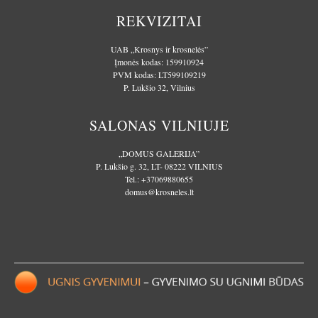
REKVIZITAI
UAB „Krosnys ir krosnelės”
Įmonės kodas: 159910924
PVM kodas: LT599109219
P. Lukšio 32, Vilnius
SALONAS VILNIUJE
„DOMUS GALERIJA”
P. Lukšio g. 32, LT- 08222 VILNIUS
Tel.:
+37069880655
domus@krosneles.lt