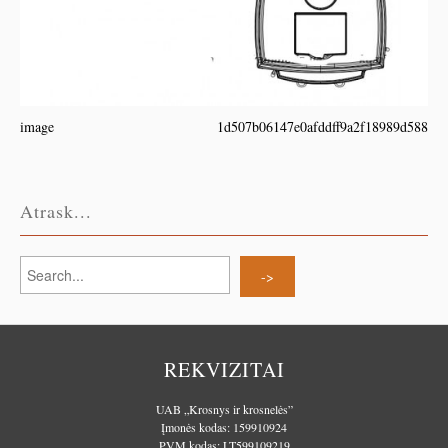
image
1d507b06147e0afddff9a2f18989d588
Atrask...
REKVIZITAI
UAB „Krosnys ir krosnelės”
Įmonės kodas: 159910924
PVM kodas: LT599109219