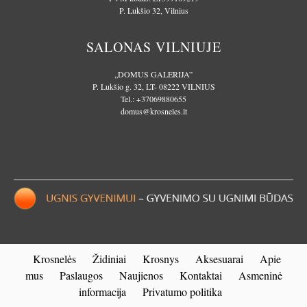
P. Lukšio 32, Vilnius
SALONAS VILNIUJE
„DOMUS GALERIJA”
P. Lukšio g. 32, LT- 08222 VILNIUS
Tel.:
+37069880655
domus@krosneles.lt
Krosnelės
Židiniai
Krosnys
Aksesuarai
Apie
mus
Paslaugos
Naujienos
Kontaktai
Asmeninė
informacija
Privatumo politika