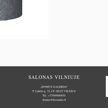
SALONAS VILNIUJE
„DOMUS GALERIJA”
P. Lukšio g. 32, LT- 08222 VILNIUS
Tel.:
+37069880655
domus@krosneles.lt