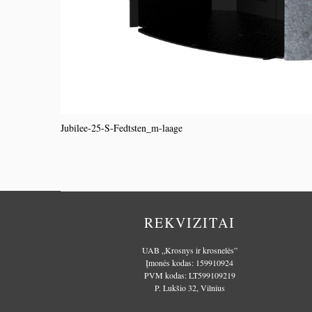
Jubilee-25-S-Fedtsten_m-laage
REKVIZITAI
UAB „Krosnys ir krosnelės”
Įmonės kodas: 159910924
PVM kodas: LT599109219
P. Lukšio 32, Vilnius