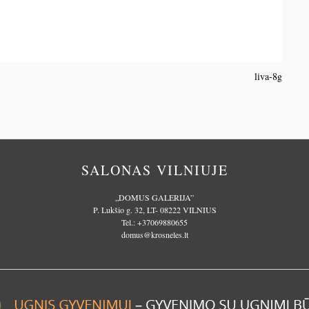
liva-8g
SALONAS VILNIUJE
„DOMUS GALERIJA”
P. Lukšio g. 32, LT- 08222 VILNIUS
Tel.:
+37069880655
domus@krosneles.lt