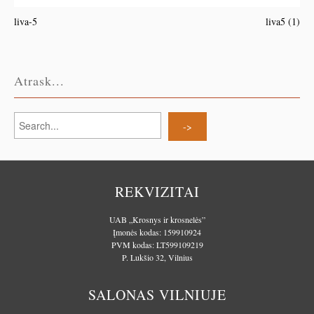
liva-5
liva5 (1)
Atrask...
REKVIZITAI
UAB „Krosnys ir krosnelės”
Įmonės kodas: 159910924
PVM kodas: LT599109219
P. Lukšio 32, Vilnius
SALONAS VILNIUJE