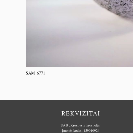
SAM_6771
REKVIZITAI
UAB „Krosnys ir krosnelės”
Įmonės kodas: 159910924