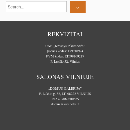
REKVIZITAI
UAB „Krosnys ir krosnelės”
Įmonės kodas: 159910924
PVM kodas: LT599109219
P. Lukšio 32, Vilnius
SALONAS VILNIUJE
„DOMUS GALERIJA”
P. Lukšio g. 32, LT- 08222 VILNIUS
Tel.:
+37069880655
domus@krosneles.lt