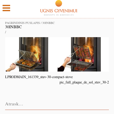
PAGRINDINIS PUSLAPIS
/
30INBBC
30INBBC
/
LPRODMAIN_161339_stuv-30-compact-stove
pic_full_plaque_de_sol_stuv_30-2
Atrask...