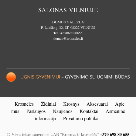
SALONAS VILNIUJE
„DOMUS GALERIJA”
P. Lukšio g. 32, LT- 08222 VILNIUS
Tel.:
+37069880655
domus@krosneles.lt
Krosnelės
Židiniai
Krosnys
Aksesuarai
Apie
mus
Paslaugos
Naujienos
Kontaktai
Asmeninė
informacija
Privatumo politika
+370 698 80 655
© Visos teisės saugomos UAB “Krosnys ir krosnelės”