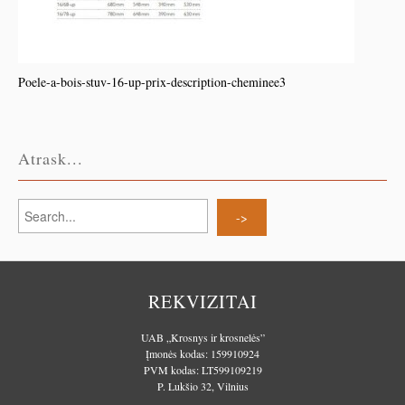
Poele-a-bois-stuv-16-up-prix-description-cheminee3
Atrask...
REKVIZITAI
UAB „Krosnys ir krosnelės”
Įmonės kodas: 159910924
PVM kodas: LT599109219
P. Lukšio 32, Vilnius