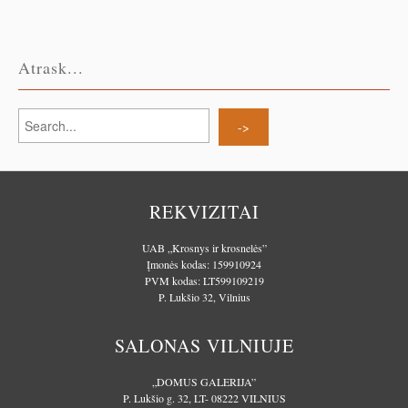
Atrask...
REKVIZITAI
UAB „Krosnys ir krosnelės”
Įmonės kodas: 159910924
PVM kodas: LT599109219
P. Lukšio 32, Vilnius
SALONAS VILNIUJE
„DOMUS GALERIJA”
P. Lukšio g. 32, LT- 08222 VILNIUS