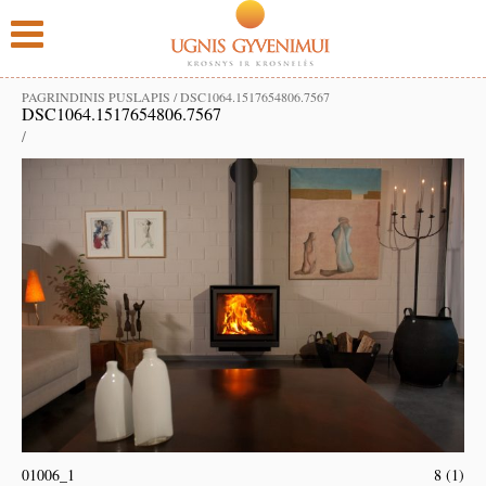
PAGRINDINIS PUSLAPIS
/
DSC1064.1517654806.7567
DSC1064.1517654806.7567
/
01006_1
8 (1)