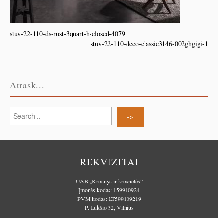
stuv-22-110-ds-rust-3quart-h-closed-4079
stuv-22-110-deco-classic3146-002ghgigi-1
Atrask...
REKVIZITAI
UAB „Krosnys ir krosnelės”
Įmonės kodas: 159910924
PVM kodas: LT599109219
P. Lukšio 32, Vilnius