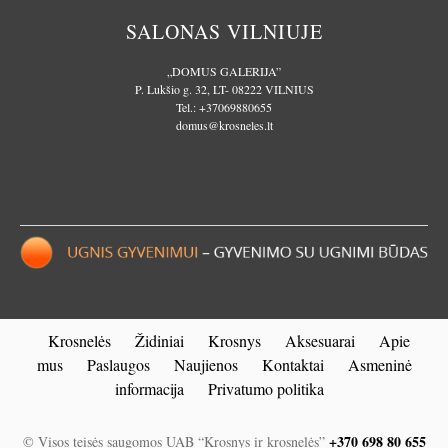
SALONAS VILNIUJE
„DOMUS GALERIJA”
P. Lukšio g. 32, LT- 08222 VILNIUS
Tel.:
+37069880655
domus@krosneles.lt
Krosnelės
Židiniai
Krosnys
Aksesuarai
Apie
mus
Paslaugos
Naujienos
Kontaktai
Asmeninė
informacija
Privatumo politika
+370 698 80 655
© Visos teisės saugomos UAB “Krosnys ir krosnelės”