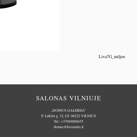
Liva7G_miljoe
SALONAS VILNIUJE
„DOMUS GALERIJA”
P. Lukšio g. 32, LT- 08222 VILNIUS
Tel.:
+37069880655
domus@krosneles.lt