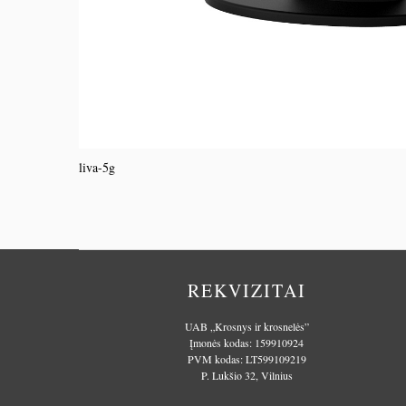
liva-5g
REKVIZITAI
UAB „Krosnys ir krosnelės”
Įmonės kodas: 159910924
PVM kodas: LT599109219
P. Lukšio 32, Vilnius