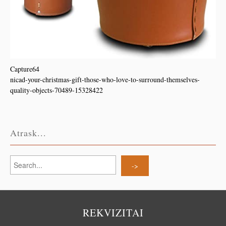
Capture64
nicad-your-christmas-gift-those-who-love-to-surround-themselves-
quality-objects-70489-15328422
Atrask...
REKVIZITAI