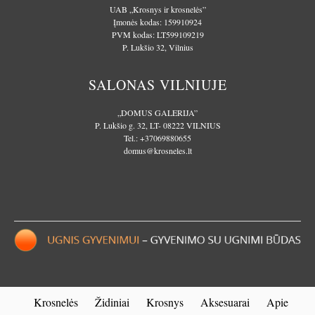
UAB „Krosnys ir krosnelės”
Įmonės kodas: 159910924
PVM kodas: LT599109219
P. Lukšio 32, Vilnius
SALONAS VILNIUJE
„DOMUS GALERIJA”
P. Lukšio g. 32, LT- 08222 VILNIUS
Tel.:
+37069880655
domus@krosneles.lt
Krosnelės
Židiniai
Krosnys
Aksesuarai
Apie