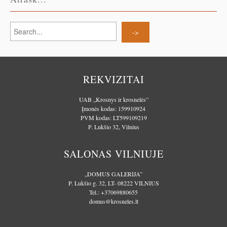
REKVIZITAI
UAB „Krosnys ir krosnelės”
Įmonės kodas: 159910924
PVM kodas: LT599109219
P. Lukšio 32, Vilnius
SALONAS VILNIUJE
„DOMUS GALERIJA”
P. Lukšio g. 32, LT- 08222 VILNIUS
Tel.:
+37069880655
domus@krosneles.lt