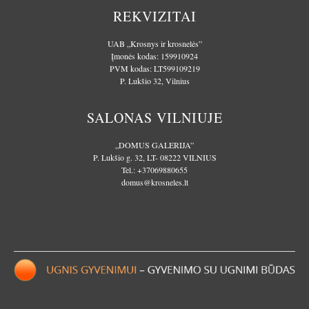
REKVIZITAI
UAB „Krosnys ir krosnelės”
Įmonės kodas: 159910924
PVM kodas: LT599109219
P. Lukšio 32, Vilnius
SALONAS VILNIUJE
„DOMUS GALERIJA”
P. Lukšio g. 32, LT- 08222 VILNIUS
Tel.:
+37069880655
domus@krosneles.lt