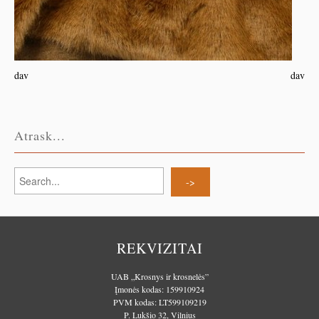
dav
dav
Atrask...
REKVIZITAI
UAB „Krosnys ir krosnelės”
Įmonės kodas: 159910924
PVM kodas: LT599109219
P. Lukšio 32, Vilnius