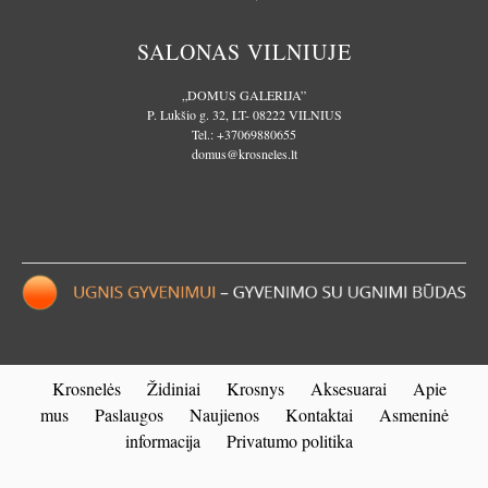
SALONAS VILNIUJE
„DOMUS GALERIJA”
P. Lukšio g. 32, LT- 08222 VILNIUS
Tel.:
+37069880655
domus@krosneles.lt
Krosnelės
Židiniai
Krosnys
Aksesuarai
Apie
mus
Paslaugos
Naujienos
Kontaktai
Asmeninė
informacija
Privatumo politika