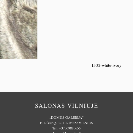
H-32-white-ivory
SALONAS VILNIUJE
„DOMUS GALERIJA”
P. Lukšio g. 32, LT- 08222 VILNIUS
Tel.:
+37069880655