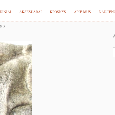
DINIAI
AKSESUARAI
KROSNYS
APIE MUS
NAUJIEN
N-3
A