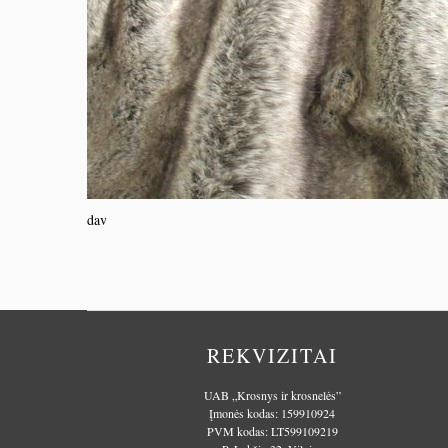
dav
REKVIZITAI
UAB „Krosnys ir krosnelės”
Įmonės kodas: 159910924
PVM kodas: LT599109219