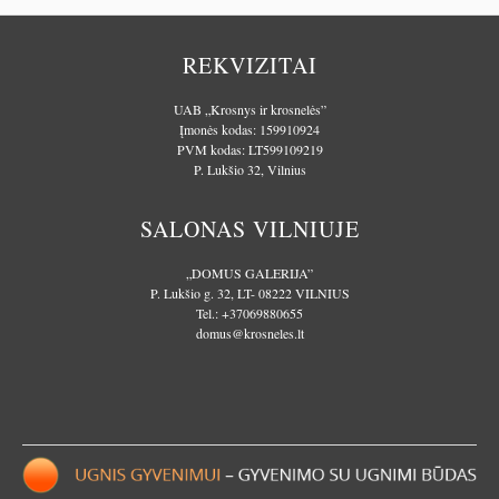
REKVIZITAI
UAB „Krosnys ir krosnelės”
Įmonės kodas: 159910924
PVM kodas: LT599109219
P. Lukšio 32, Vilnius
SALONAS VILNIUJE
„DOMUS GALERIJA”
P. Lukšio g. 32, LT- 08222 VILNIUS
Tel.:
+37069880655
domus@krosneles.lt