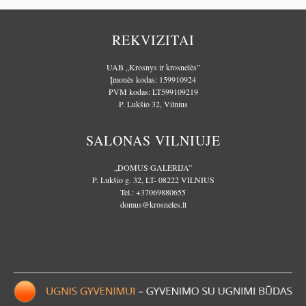
REKVIZITAI
UAB „Krosnys ir krosnelės”
Įmonės kodas: 159910924
PVM kodas: LT599109219
P. Lukšio 32, Vilnius
SALONAS VILNIUJE
„DOMUS GALERIJA”
P. Lukšio g. 32, LT- 08222 VILNIUS
Tel.:
+37069880655
domus@krosneles.lt