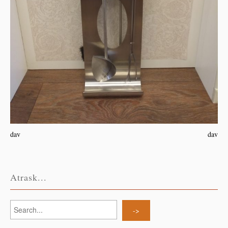
dav
dav
Atrask...