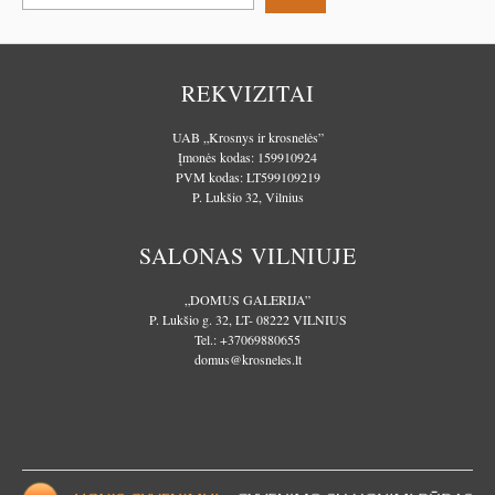
REKVIZITAI
UAB „Krosnys ir krosnelės”
Įmonės kodas: 159910924
PVM kodas: LT599109219
P. Lukšio 32, Vilnius
SALONAS VILNIUJE
„DOMUS GALERIJA”
P. Lukšio g. 32, LT- 08222 VILNIUS
Tel.:
+37069880655
domus@krosneles.lt