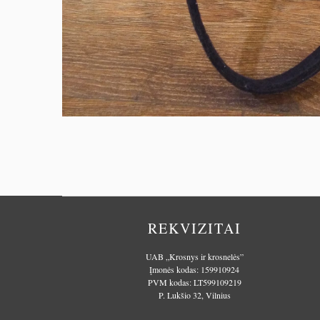
REKVIZITAI
UAB „Krosnys ir krosnelės”
Įmonės kodas: 159910924
PVM kodas: LT599109219
P. Lukšio 32, Vilnius