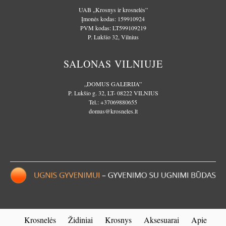
UAB „Krosnys ir krosnelės”
Įmonės kodas: 159910924
PVM kodas: LT599109219
P. Lukšio 32, Vilnius
SALONAS VILNIUJE
„DOMUS GALERIJA”
P. Lukšio g. 32, LT- 08222 VILNIUS
Tel.:
+37069880655
domus@krosneles.lt
Krosnelės
Židiniai
Krosnys
Aksesuarai
Apie