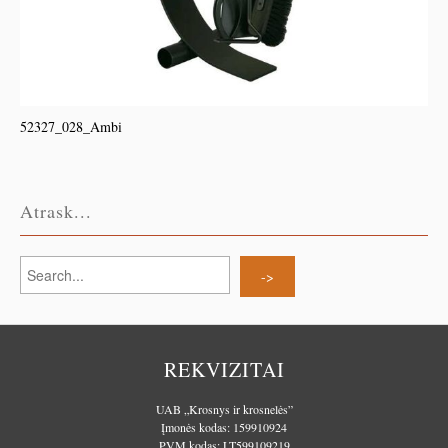
52327_028_Ambi
Atrask...
REKVIZITAI
UAB „Krosnys ir krosnelės”
Įmonės kodas: 159910924
PVM kodas: LT599109219