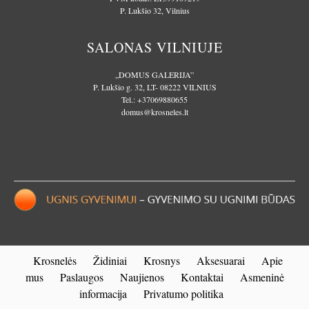
P. Lukšio 32, Vilnius
SALONAS VILNIUJE
„DOMUS GALERIJA”
P. Lukšio g. 32, LT- 08222 VILNIUS
Tel.:
+37069880655
domus@krosneles.lt
Krosnelės
Židiniai
Krosnys
Aksesuarai
Apie
mus
Paslaugos
Naujienos
Kontaktai
Asmeninė
informacija
Privatumo politika