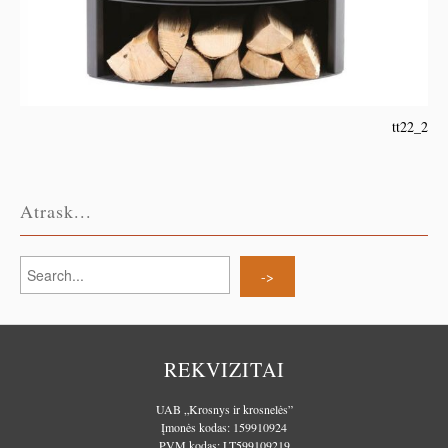
tt22_2
Atrask...
REKVIZITAI
UAB „Krosnys ir krosnelės”
Įmonės kodas: 159910924
PVM kodas: LT599109219