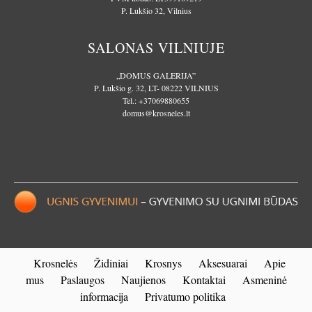
P. Lukšio 32, Vilnius
SALONAS VILNIUJE
„DOMUS GALERIJA”
P. Lukšio g. 32, LT- 08222 VILNIUS
Tel.:
+37069880655
domus@krosneles.lt
Krosnelės
Židiniai
Krosnys
Aksesuarai
Apie
mus
Paslaugos
Naujienos
Kontaktai
Asmeninė
informacija
Privatumo politika