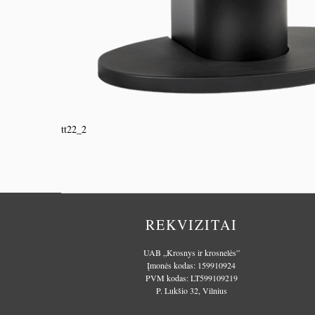
tt22_2
REKVIZITAI
UAB „Krosnys ir krosnelės”
Įmonės kodas: 159910924
PVM kodas: LT599109219
P. Lukšio 32, Vilnius