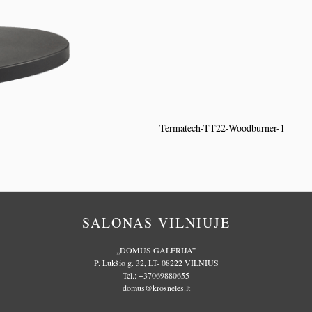
Termatech-TT22-Woodburner-1
SALONAS VILNIUJE
„DOMUS GALERIJA”
P. Lukšio g. 32, LT- 08222 VILNIUS
Tel.:
+37069880655
domus@krosneles.lt