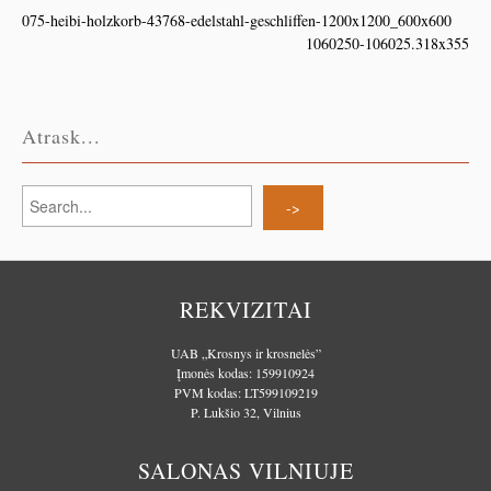
075-heibi-holzkorb-43768-edelstahl-geschliffen-1200x1200_600x600
1060250-106025.318x355
Atrask...
REKVIZITAI
UAB „Krosnys ir krosnelės”
Įmonės kodas: 159910924
PVM kodas: LT599109219
P. Lukšio 32, Vilnius
SALONAS VILNIUJE