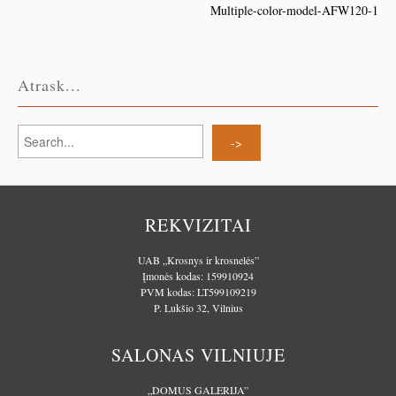
Multiple-color-model-AFW120-1
Atrask...
REKVIZITAI
UAB „Krosnys ir krosnelės”
Įmonės kodas: 159910924
PVM kodas: LT599109219
P. Lukšio 32, Vilnius
SALONAS VILNIUJE
„DOMUS GALERIJA”