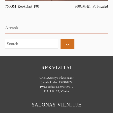
760GM_Kookplaat_P01
760GM-E1_P01-scaled
Atrask...
REKVIZITAI
UAB „Krosnys ir krosnelės”
Įmonės kodas: 159910924
PVM kodas: LT599109219
P. Lukšio 32, Vilnius
SALONAS VILNIUJE