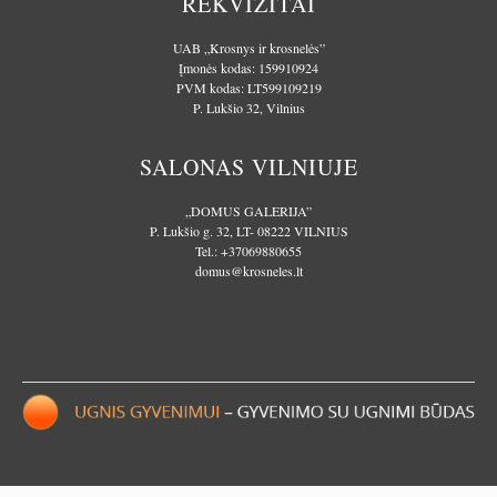
REKVIZITAI
UAB „Krosnys ir krosnelės”
Įmonės kodas: 159910924
PVM kodas: LT599109219
P. Lukšio 32, Vilnius
SALONAS VILNIUJE
„DOMUS GALERIJA”
P. Lukšio g. 32, LT- 08222 VILNIUS
Tel.:
+37069880655
domus@krosneles.lt