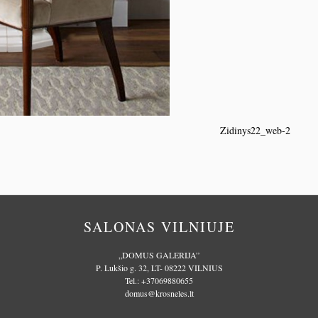
Zidinys22_web-2
SALONAS VILNIUJE
„DOMUS GALERIJA”
P. Lukšio g. 32, LT- 08222 VILNIUS
Tel.:
+37069880655
domus@krosneles.lt