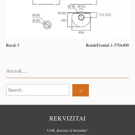
Rocal-3
RondeFrontal-1-570x400
Atrask...
REKVIZITAI
UAB „Krosnys ir krosnelės”