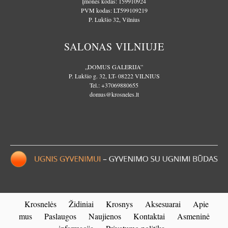
Įmonės kodas: 159910924
PVM kodas: LT599109219
P. Lukšio 32, Vilnius
SALONAS VILNIUJE
„DOMUS GALERIJA”
P. Lukšio g. 32, LT- 08222 VILNIUS
Tel.:
+37069880655
domus@krosneles.lt
Krosnelės
Židiniai
Krosnys
Aksesuarai
Apie
mus
Paslaugos
Naujienos
Kontaktai
Asmeninė