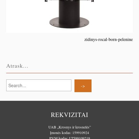
zidinys-rocal-born-pelenine
Atrask...
REKVIZITAI
UAB „Krosnys ir krosnelės”
Įmonės kodas: 159910924
PVM kodas: LT599109219