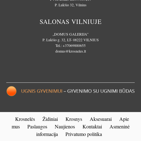
P. Lukšio 32, Vilnius
SALONAS VILNIUJE
„DOMUS GALERIJA”
P. Lukšio g. 32, LT- 08222 VILNIUS
Tel.:
+37069880655
domus@krosneles.lt
Krosnelės
Židiniai
Krosnys
Aksesuarai
Apie
mus
Paslaugos
Naujienos
Kontaktai
Asmeninė
informacija
Privatumo politika