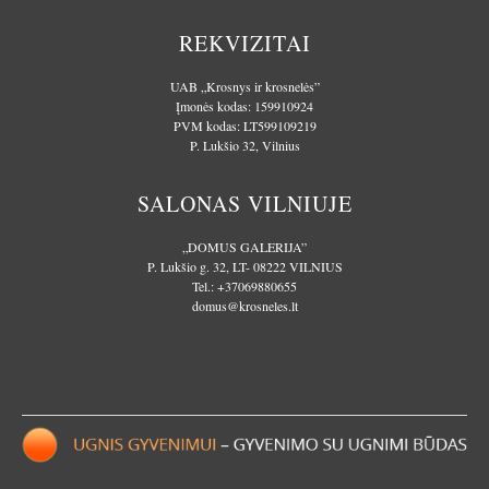
REKVIZITAI
UAB „Krosnys ir krosnelės”
Įmonės kodas: 159910924
PVM kodas: LT599109219
P. Lukšio 32, Vilnius
SALONAS VILNIUJE
„DOMUS GALERIJA”
P. Lukšio g. 32, LT- 08222 VILNIUS
Tel.:
+37069880655
domus@krosneles.lt