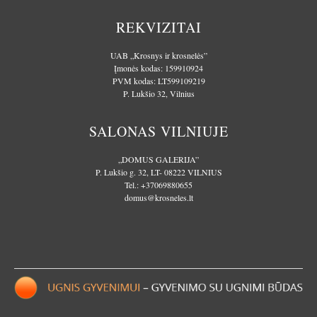
REKVIZITAI
UAB „Krosnys ir krosnelės”
Įmonės kodas: 159910924
PVM kodas: LT599109219
P. Lukšio 32, Vilnius
SALONAS VILNIUJE
„DOMUS GALERIJA”
P. Lukšio g. 32, LT- 08222 VILNIUS
Tel.:
+37069880655
domus@krosneles.lt