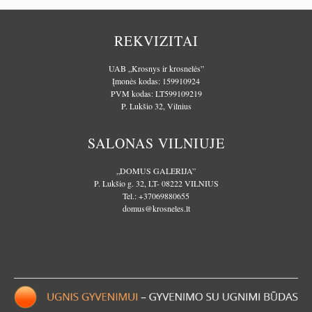
REKVIZITAI
UAB „Krosnys ir krosnelės”
Įmonės kodas: 159910924
PVM kodas: LT599109219
P. Lukšio 32, Vilnius
SALONAS VILNIUJE
„DOMUS GALERIJA”
P. Lukšio g. 32, LT- 08222 VILNIUS
Tel.:
+37069880655
domus@krosneles.lt