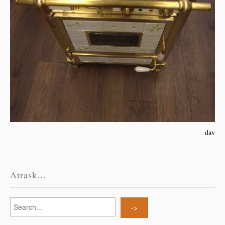
dav
Atrask...