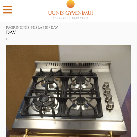
PAGRINDINIS PUSLAPIS
/
DAV
DAV
/