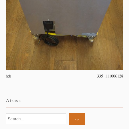
hdr
335_111006128
Atrask...