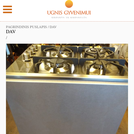
PAGRINDINIS PUSLAPIS
/
DAV
DAV
/