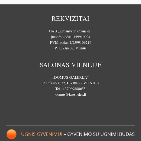
REKVIZITAI
UAB „Krosnys ir krosnelės”
Įmonės kodas: 159910924
PVM kodas: LT599109219
P. Lukšio 32, Vilnius
SALONAS VILNIUJE
„DOMUS GALERIJA”
P. Lukšio g. 32, LT- 08222 VILNIUS
Tel.:
+37069880655
domus@krosneles.lt